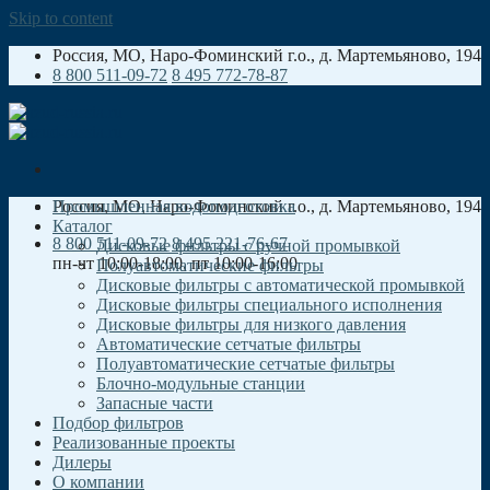
Skip to content
Россия, МO, Наро-Фоминский г.о., д. Мартемьяново, 194
8 800 511-09-72
8 495 772-78-87
Россия, МO, Наро-Фоминский г.о., д. Мартемьяново, 194
Промышленная водоподготовка
Каталог
8 800 511-09-72
8 495 221-76-67
Дисковые фильтры с ручной промывкой
пн-чт 10:00-18:00, пт 10:00-16:00
Полуавтоматические фильтры
Дисковые фильтры с автоматической промывкой
Дисковые фильтры специального исполнения
Дисковые фильтры для низкого давления
Автоматические сетчатые фильтры
Полуавтоматические сетчатые фильтры
Блочно-модульные станции
Запасные части
Подбор фильтров
Реализованные проекты
Дилеры
О компании