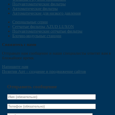
Полуавтоматические фильтры
Автоматические фильтры
Автоматические для низкого давления
Специальные серии
Сетчатые фильтры AZUD LUXON
Полуавтоматические сетчатые фильтры
Блочно-модульные станции
Свяжитесь с нами
Отправьте нам сообщение и наши специалисты ответят вам в
ближайшее время.
Напишите нам
Позитив Арт – создание и продвижение сайтов
Отправить сообщение