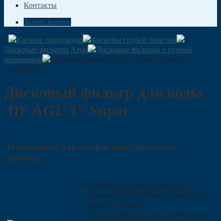
Контакты
Задать вопрос
Каталог продукции
Фильтры грубой очистки
Дисковые фильтры Azud
Дисковые фильтры с ручной
промывкой
Дисковый фильтр AGL 3 Super с ручной
промывкой
Дисковый фильтр для воды
DF AGL 3″ Super
Технические характеристики дискового
фильтра
Диаметр соединения фильтра: 3 »
Площадь фильтрующей поверхности
2
(диски): 1660 см
Площадь фильтрующей поверхности