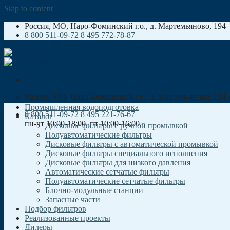
Skip to content
Россия, МO, Наро-Фоминский г.о., д. Мартемьяново, 194
8 800 511-09-72
8 495 772-78-87
Россия, МO, Наро-Фоминский г.о., д. Мартемьяново, 194
Промышленная водоподготовка
8 800 511-09-72
8 495 221-76-67
Каталог
пн-чт 10:00-18:00, пт 10:00-16:00
Дисковые фильтры с ручной промывкой
Полуавтоматические фильтры
Дисковые фильтры с автоматической промывкой
Дисковые фильтры специального исполнения
Дисковые фильтры для низкого давления
Автоматические сетчатые фильтры
Полуавтоматические сетчатые фильтры
Блочно-модульные станции
Запасные части
Подбор фильтров
Реализованные проекты
Дилеры