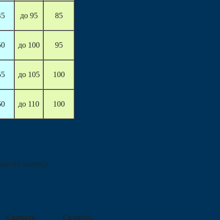
45
до 95
85
50
до 100
95
55
до 105
100
60
до 110
100
тью по запросу
Скачать
Скачать