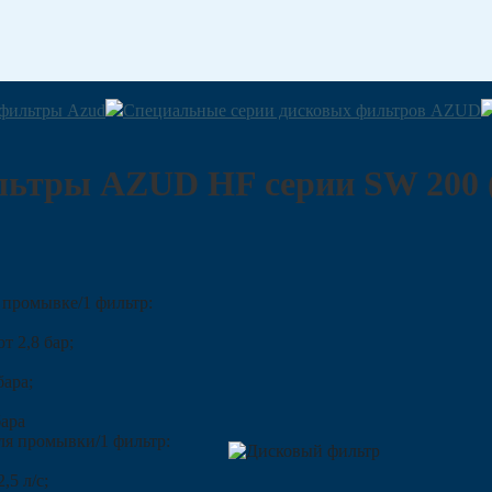
фильтры Azud
Специальные серии дисковых фильтров AZUD
ьтры AZUD HF серии SW 200 (д
 промывке/1 фильтр:
т 2,8 бар;
бара;
бара
ля промывки/1 фильтр:
,5 л/с;