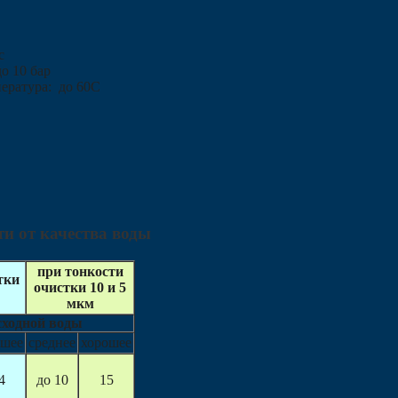
с
до 10 бар
ература: до 60С
ти от качества воды
при тонкости
тки
очистки 10 и 5
мкм
сходной воды
ошее
среднее
хорошее
4
до 10
15