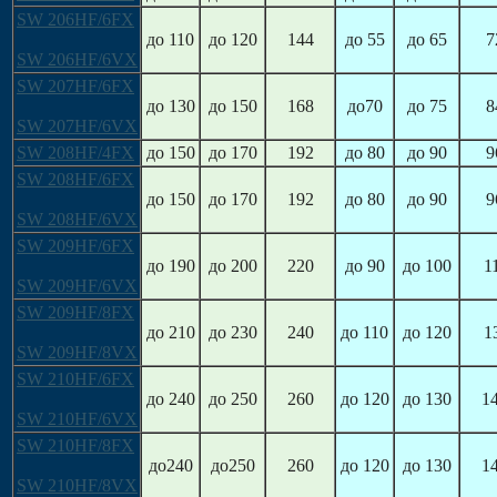
SW 206HF/6FX
до 110
до 120
144
до 55
до 65
7
SW 206HF/6VX
SW 207HF/6FX
до 130
до 150
168
до70
до 75
8
SW 207HF/6VX
SW 208HF/4FX
до 150
до 170
192
до 80
до 90
9
SW 208HF/6FX
до 150
до 170
192
до 80
до 90
9
SW 208HF/6VX
SW 209HF/6FX
до 190
до 200
220
до 90
до 100
1
SW 209HF/6VX
SW 209HF/8FX
до 210
до 230
240
до 110
до 120
1
SW 209HF/8VX
SW 210HF/6FX
до 240
до 250
260
до 120
до 130
1
SW 210HF/6VX
SW 210HF/8FX
до240
до250
260
до 120
до 130
1
SW 210HF/8VX