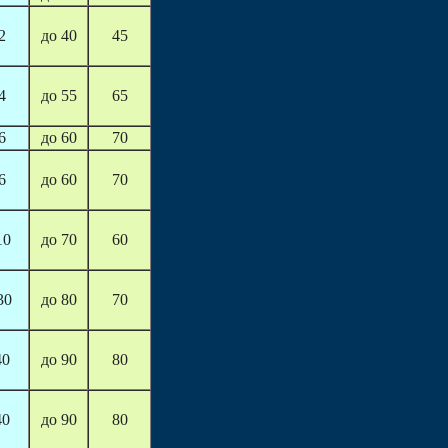
2
до 40
45
4
до 55
65
6
до 60
70
6
до 60
70
10
до 70
60
30
до 80
70
40
до 90
80
40
до 90
80