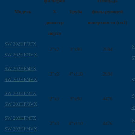
фильтров
Площадь
Модель
X
Труба
фильтрующей
диаметр
поверхности (см2)
порта
SW 202HF/3FX
S
2″x2
3″x90
2984
SW 202HF/3VX
S
SW 202HF/4FX
2″x2
4″x110
2984
SW 202HF/4VX
S
SW 203HF/3FX
S
2″x3
3″x90
4476
SW 203HF/3VX
S
SW 203HF/4FX
S
2″x3
4″x110
4476
SW 203HF/4VX
S