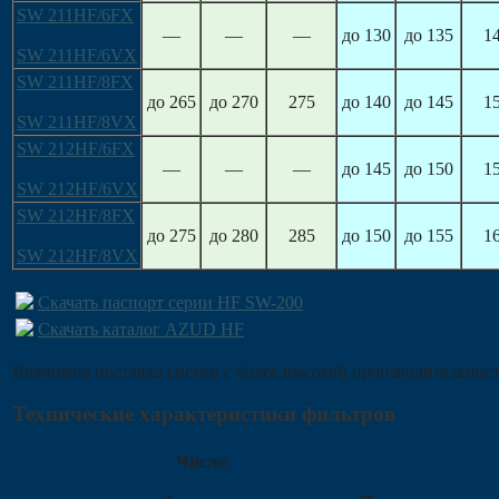
SW 211HF/6FX
—
—
—
до 130
до 135
1
SW 211HF/6VX
SW 211HF/8FX
до 265
до 270
275
до 140
до 145
1
SW 211HF/8VX
SW 212HF/6FX
—
—
—
до 145
до 150
1
SW 212HF/6VX
SW 212HF/8FX
до 275
до 280
285
до 150
до 155
1
SW 212HF/8VX
Скачать паспорт серии HF SW-200
Скачать каталог AZUD HF
Возможна поставка систем с более высокой производительнос
Технические характеристики фильтров
Число