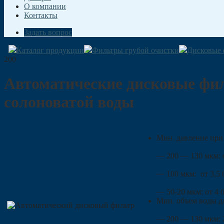
О компании
Контакты
Задать вопрос
Каталог продукции
Фильтры грубой очистки
Дисковые 
200
Автоматические дисковые фил
солоноватой воды
Мин. давление при
— 200 — 130 мкм: о
— 100 мкм: от 3,5 
— 50-20 мкм: от 4 
Мин. объем воды д
— 200 — 130 мкм: 2