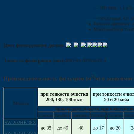
— 100 мкм: 3,1 л/с;
— 50-20 мкм: 3,3 л/
Рабочее давление: 
Максимальная темп
Цвет фильтрующих дисков:
Тонкость фильтрации (мкм)
200
130
100
50
20
10
5
3
Производительность фильтров (м
/ч) в зависимос
при тонкости очистки
при тонкости очис
200, 130, 100 мкм
50 и 20 мкм
Модель
производительность при качестве и
плохое
среднее
хорошее
плохое
среднее
хор
SW 202HF/3FX
до 35
до 40
48
до 17
до 20
2
SW 202HF/3VX