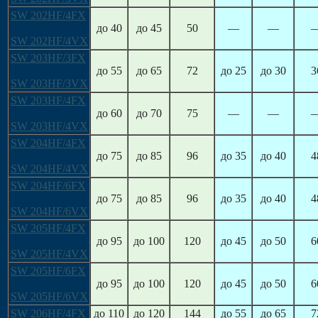
SW 202HF/4FX
до 40
до 45
50
—
—
SW 202HF/4VX
SW 203HF/3FX
до 55
до 65
72
до 25
до 30
3
SW 203HF/3VX
SW 203HF/4FX
до 60
до 70
75
—
—
SW 203HF/4VX
SW 204HF/4FX
до 75
до 85
96
до 35
до 40
4
SW 204HF/4VX
SW 204HF/6FX
до 75
до 85
96
до 35
до 40
4
SW 204HF/6VX
SW 205HF/4FX
до 95
до 100
120
до 45
до 50
6
SW 205HF/4VX
SW 205HF/6FX
до 95
до 100
120
до 45
до 50
6
SW 205HF/6VX
SW 206HF/4FX
до 110
до 120
144
до 55
до 65
7