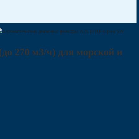
Автоматические дисковые фильтры AZUD HF серии SW
о 270 м3/ч) для морской и