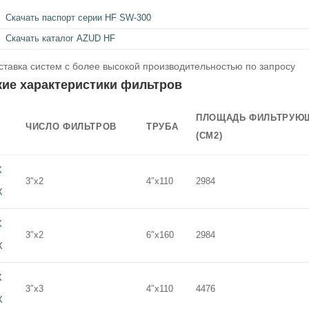
Скачать паспорт серии HF SW-300
Скачать каталог AZUD HF
тавка систем с более высокой производительностью по запросу
кие характеристики фильтров
ПЛОЩАДЬ ФИЛЬТРУЮ
ЧИСЛО ФИЛЬТРОВ
ТРУБА
(СМ2)
X
3″x2
4″x110
2984
X
X
3″x2
6″x160
2984
X
X
3″x3
4″x110
4476
X