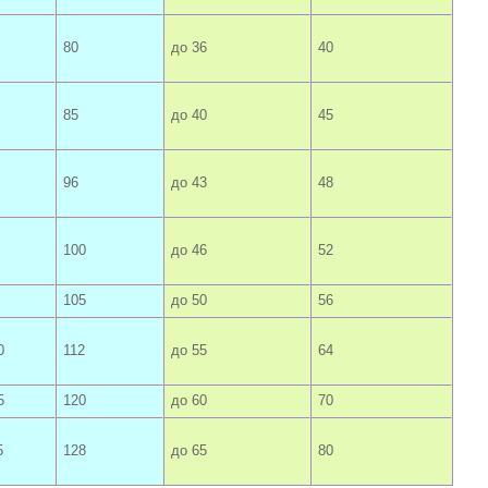
80
до 36
40
85
до 40
45
96
до 43
48
100
до 46
52
105
до 50
56
0
112
до 55
64
5
120
до 60
70
5
128
до 65
80