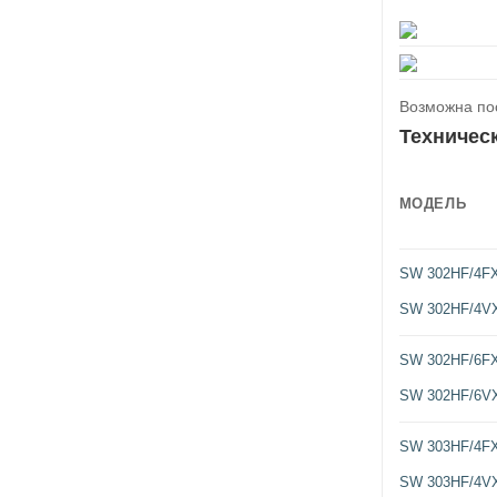
Возможна пос
Техничес
МОДЕЛЬ
SW 302HF/4F
SW 302HF/4V
SW 302HF/6F
SW 302HF/6V
SW 303HF/4F
SW 303HF/4V