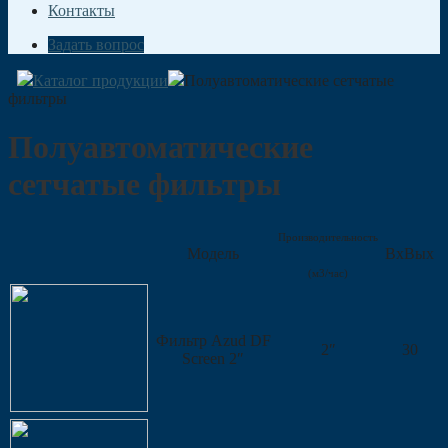
Контакты
Задать вопрос
Каталог продукции
Полуавтоматические сетчатые
фильтры
Полуавтоматические
сетчатые фильтры
Производительность
Модель
ВхВых
(м3/час)
Фильтр Azud DF
2″
30
Screen 2″