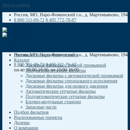
Skip to content
Россия, МO, Наро-Фоминский г.о., д. Мартемьяново, 194
8 800 511-09-72
8 495 772-78-87
Россия, МO, Наро-Фоминский г.о., д. Мартемьяново, 194
Промышленная водоподготовка
Каталог
8 800 511-09-72
8 495 221-76-67
Дисковые фильтры с ручной промывкой
пн-чт 10:00-18:00, пт 10:00-16:00
Полуавтоматические фильтры
Дисковые фильтры с автоматической промывкой
Дисковые фильтры специального исполнения
Дисковые фильтры для низкого давления
Автоматические сетчатые фильтры
Полуавтоматические сетчатые фильтры
Блочно-модульные станции
Запасные части
Подбор фильтров
Реализованные проекты
Дилеры
О компании