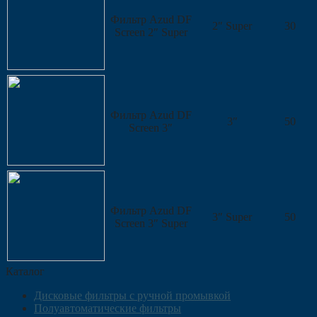
Фильтр Azud DF
2″ Super
30
Screen 2″ Super
Фильтр Azud DF
3″
50
Screen 3″
Фильтр Azud DF
3″ Super
50
Screen 3″ Super
Каталог
Дисковые фильтры с ручной промывкой
Полуавтоматические фильтры